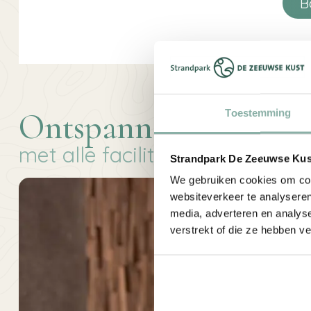
B
Ontspannen
Toestemming
met alle faciliteiten
Strandpark De Zeeuwse Kust
We gebruiken cookies om cont
websiteverkeer te analyseren
media, adverteren en analys
verstrekt of die ze hebben v
Bij De Zeeuws
komen in de 