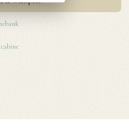
a & Whirlpool
nebank
tcabine