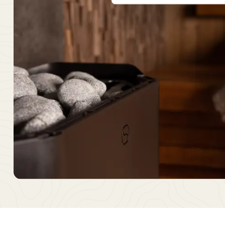
Je kunt lekker
zoals een tra
stoomcabine. 
ontspannen in
In onze well
gedragen
.
Uitzondering
badkledingd
Boek sauna