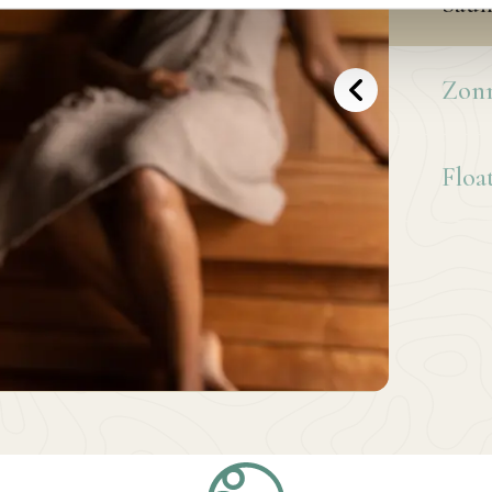
Saun
 chillen in verschillende sauna's,
ditionele sauna, infraroodsauna of
Na de sauna kun je heerlijk
Zon
 de whirlpool.
ness wordt
geen badkleding
Floa
:
op
woensdagen
is het
ag
en is badkleding wel verplicht.