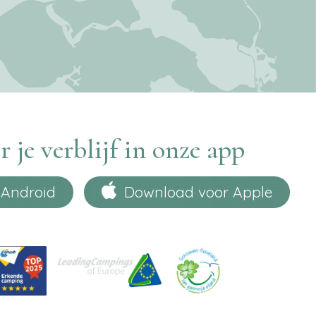
r je verblijf in onze app
 Android
Download voor Apple