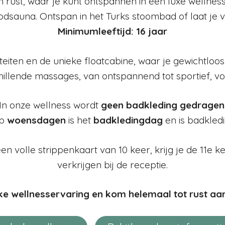
 rust, waar je kunt ontspannen in een luxe wellness
dsauna. Ontspan in het Turks stoombad of laat je v
Minimumleeftijd: 16 jaar
iteiten en de unieke floatcabine, waar je gewichtloos
chillende massages, van ontspannend tot sportief, 
In onze wellness wordt
geen badkleding gedragen
p
woensdagen
is het
badkledingdag
en is badkledi
een volle strippenkaart van 10 keer, krijg je de 11e ke
verkrijgen bij de receptie.
jke wellnesservaring en kom helemaal tot rust aa